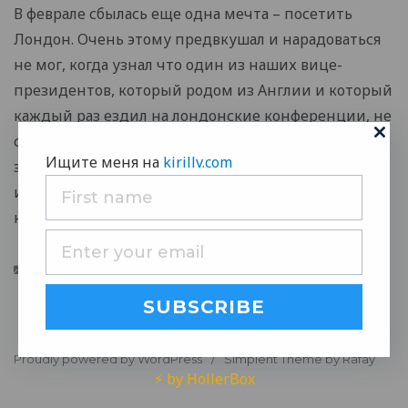
В феврале сбылась еще одна мечта – посетить
Лондон. Очень этому предвкушал и нарадоваться
не мог, когда узнал что один из наших вице-
президентов, который родом из Англии и который
каждый раз ездил на лондонские конференции, не
сможет поехать в этот раз. Наконец-то, мой
Ищите меня на
kirillv.com
звездный час настал =)) По работе ничего
интересного, небольшая конференция мировых
нефтяников…
Categories
Life
,
Путешествия
,
Работа
,
Фотографии
SUBSCRIBE
Proudly powered by WordPress
Simplent Theme by Rafay
⚡ by HollerBox