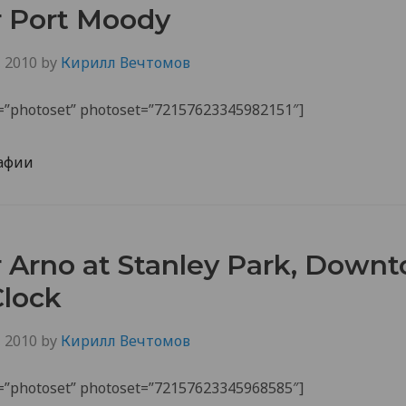
 Port Moody
, 2010
by
Кирилл Вечтомов
de=”photoset” photoset=”72157623345982151″]
афии
Arno at Stanley Park, Downt
Clock
, 2010
by
Кирилл Вечтомов
de=”photoset” photoset=”72157623345968585″]