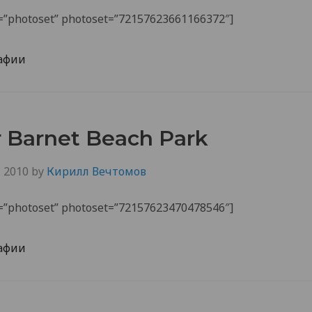
de=”photoset” photoset=”72157623661166372″]
афии
 Barnet Beach Park
, 2010
by
Кирилл Вечтомов
de=”photoset” photoset=”72157623470478546″]
афии