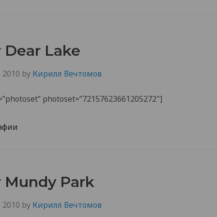
 Dear Lake
, 2010
by
Кирилл Вечтомов
de=”photoset” photoset=”72157623661205272″]
афии
 Mundy Park
, 2010
by
Кирилл Вечтомов