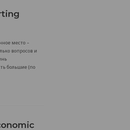
rting
нное место –
олько вопросов и
ень
ть большие (по
conomic