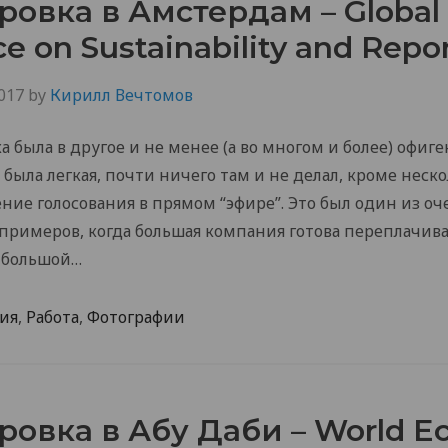
овка в Амстердам – Global
e on Sustainability and Repo
017
by
Кирилл Вечтомов
 была в другое и не менее (а во многом и более) офиге
 была легкая, почти ничего там и не делал, кроме неск
ие голосования в прямом “эфире”. Это был один из оч
римеров, когда большая компания готова переплачива
 большой…
ия
,
Работа
,
Фотографии
овка в Абу Даби – World E