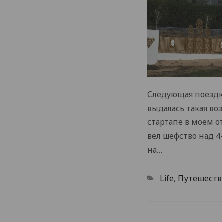
Следующая поездка
выдалась такая во
стартапе в моем о
вел шефство над 4
на…
Categories
Life
,
Путешеств