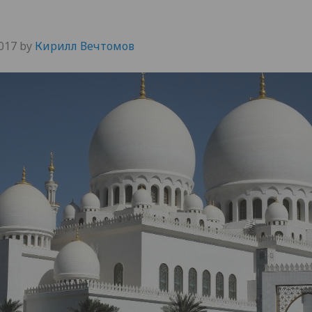
017
by
Кирилл Вечтомов