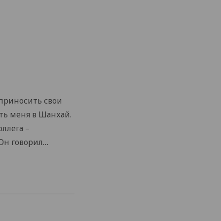
 приносить свои
ать меня в Шанхай.
оллега –
Он говорил…