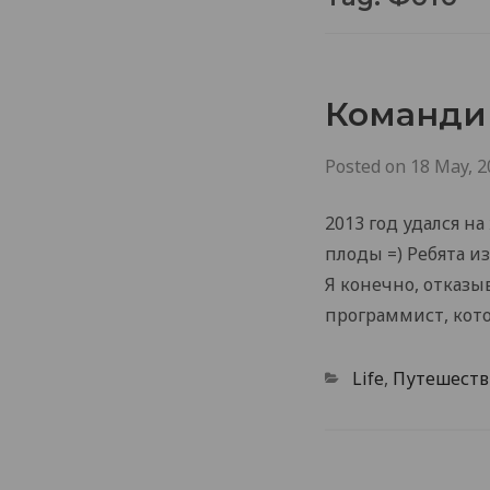
Командир
Posted on
18 May, 2
2013 год удался н
плоды =) Ребята из
Я конечно, отказыв
программист, кот
Categories
Life
,
Путешеств