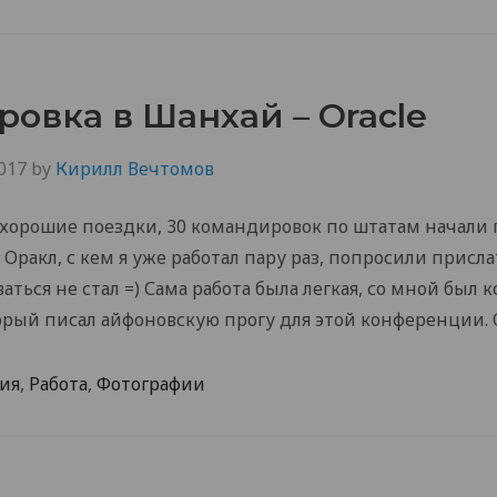
овка в Шанхай – Oracle
017
by
Кирилл Вечтомов
а хорошие поездки, 30 командировок по штатам начали
 Оракл, с кем я уже работал пару раз, попросили присл
аться не стал =) Сама работа была легкая, со мной был к
орый писал айфоновскую прогу для этой конференции. 
ия
,
Работа
,
Фотографии