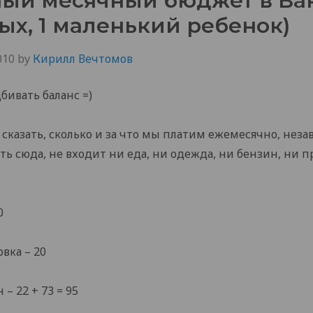
ый месячный бюджет в Ва
лых, 1 маленький ребенок)
010
by
Кирилл Вечтомов
ивать баланс =)
сказать, сколько и за что мы платим ежемесячно, незав
сть сюда, не входит ни еда, ни одежда, ни бензин, ни п
0
вка – 20
 – 22 + 73 = 95