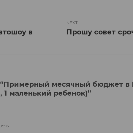
n
NEXT
втошоу в
Прошу совет сро
Next
post:
to “Примерный месячный бюджет в
, 1 маленький ребенок)”
 05:16