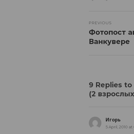
Post
navigatio
PREVIOUS
Фотопост а
Previous
post:
Ванкувере
9 Replies 
(2 взрослых
Игорь
says:
5 April, 2010 at