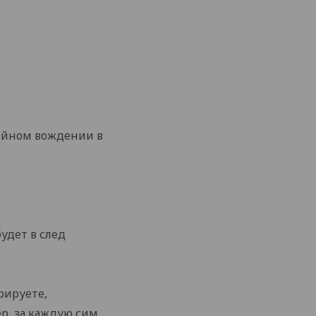
рийном вождении в
удет в след
рируете,
р, за каждую сим