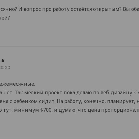
сячно? И вопрос про работу остаётся открытым? Вы об
ней?
says:
 05:20
 ежемесячные.
а нет. Так мелкий проект пока делаю по веб-дизайну. С
жена с ребенком сидит. На работу, конечно, планирует,
о тут, минимум $700, и думаю, что цена пропорциональ