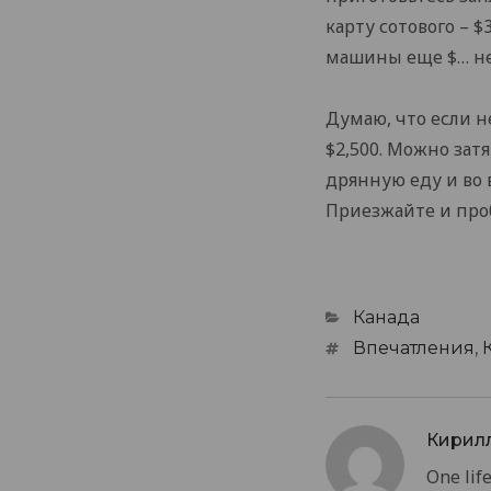
карту сотового – $
машины еще $… не 
Думаю, что если н
$2,500. Можно зат
дрянную еду и во в
Приезжайте и проб
Categories
Канада
Tags
Впечатления
,
Кирил
One life.