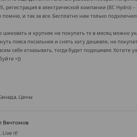
35, регистрация в электрической компании (BC Hydro) –
помню, и так за все. Бесплатно нам только подключил
е шиковать и крупняк не покупать то в месяц можно ук
януть пояса посильнее и снять хату дешевле, не покупа
сем себе отказывать, тогда будет подешевле. Хотите уз
уйте =))
Канада
,
Цены
л Вечтомов
 Live it!