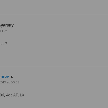
ayarsky
says:
 18:27
вас?
omov
says:
 2010 at 00:58
6, 4dr, AT, LX