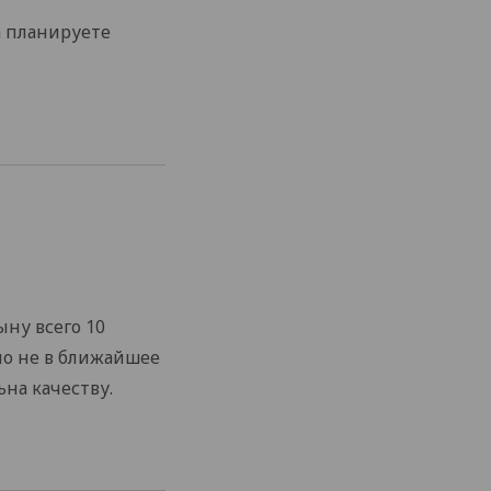
а планируете
ыну всего 10
 но не в ближайшее
на качеству.