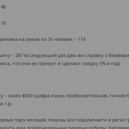
 48
 16
раховка на семью из 3х человек – 114
ашину – 287 (в следующий раз дам им справку о безава
еюсь, что они ее примут и сделают скидку 5% в год)
у – около $600 (цифра очень приблизительная, точнее б
и т.д.
первые пару месяцев, пока вы все подключаете и регист
платить еще дополнительные разовые поборы. Наприме