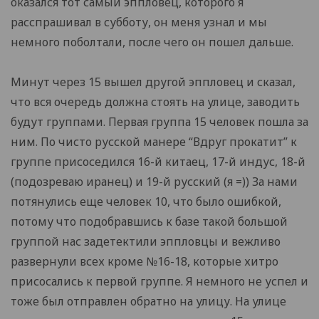
оказался тот самый эппловец, которого я
расспрашивал в субботу, он меня узнал и мы
немного поболтали, после чего он пошел дальше.
Минут через 15 вышел другой эппловец и сказал,
что вся очередь должна стоять на улице, заводить
будут группами. Первая группа 15 человек пошла за
ним. По чисто русской манере “Вдруг прокатит” к
группе присоседился 16-й китаец, 17-й индус, 18-й
(подозреваю иранец) и 19-й русский (я =)) За нами
потянулись еще человек 10, что было ошибкой,
потому что подобравшись к базе такой большой
группой нас задетектили эппловцы и вежливо
развернули всех кроме №16-18, которые хитро
присосались к первой группе. Я немного не успел и
тоже был отправлен обратно на улицу. На улице