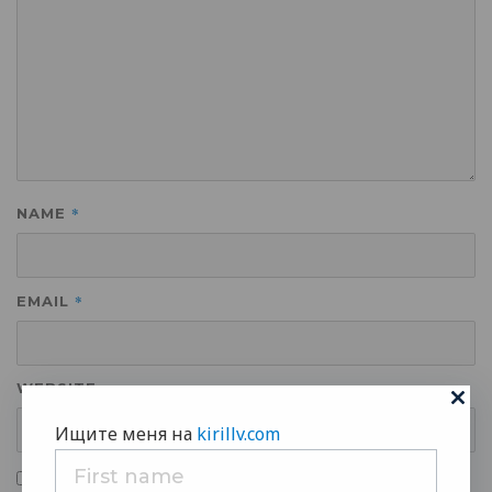
*
NAME
*
EMAIL
WEBSITE
Ищите меня на
kirillv.com