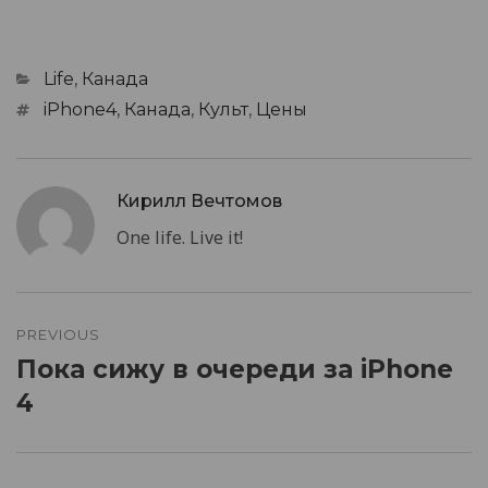
Categories
Life
,
Канада
Tags
iPhone4
,
Канада
,
Культ
,
Цены
Кирилл Вечтомов
One life. Live it!
Post
navigation
PREVIOUS
Пока сижу в очереди за iPhone
Previous
post:
4