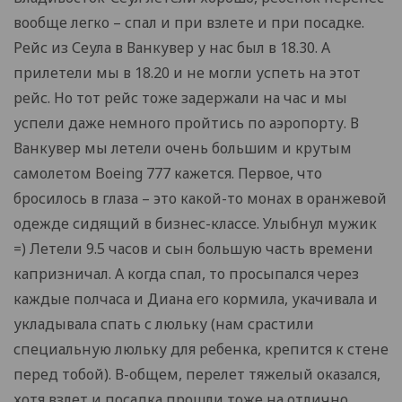
вообще легко – спал и при взлете и при посадке.
Рейс из Сеула в Ванкувер у нас был в 18.30. А
прилетели мы в 18.20 и не могли успеть на этот
рейс. Но тот рейс тоже задержали на час и мы
успели даже немного пройтись по аэропорту. В
Ванкувер мы летели очень большим и крутым
самолетом Boeing 777 кажется. Первое, что
бросилось в глаза – это какой-то монах в оранжевой
одежде сидящий в бизнес-классе. Улыбнул мужик
=) Летели 9.5 часов и сын большую часть времени
капризничал. А когда спал, то просыпался через
каждые полчаса и Диана его кормила, укачивала и
укладывала спать с люльку (нам срастили
специальную люльку для ребенка, крепится к стене
перед тобой). В-общем, перелет тяжелый оказался,
хотя взлет и посадка прошли тоже на отлично.