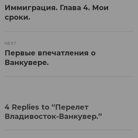
navigation
Иммиграция. Глава 4. Мои
Previous
post:
сроки.
NEXT
Первые впечатления о
Next
post:
Ванкувере.
4 Replies to “Перелет
Владивосток-Ванкувер.”