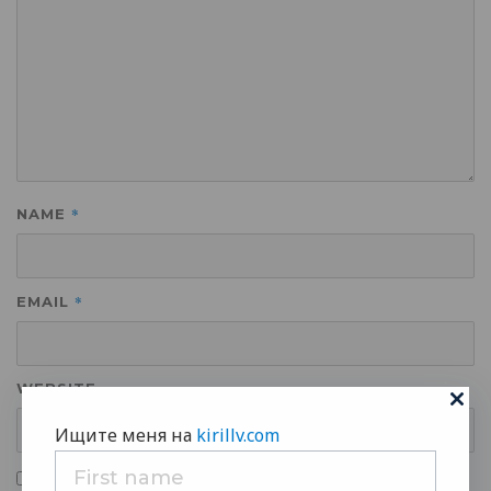
*
NAME
*
EMAIL
WEBSITE
Ищите меня на
kirillv.com