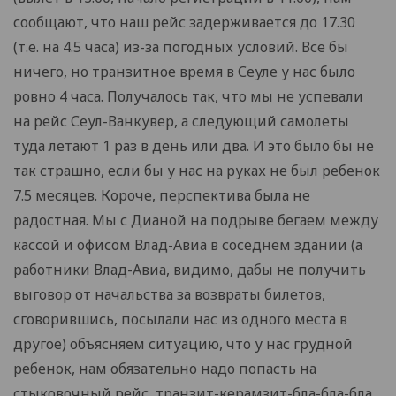
сообщают, что наш рейс задерживается до 17.30
(т.е. на 4.5 часа) из-за погодных условий. Все бы
ничего, но транзитное время в Сеуле у нас было
ровно 4 часа. Получалось так, что мы не успевали
на рейс Сеул-Ванкувер, а следующий самолеты
туда летают 1 раз в день или два. И это было бы не
так страшно, если бы у нас на руках не был ребенок
7.5 месяцев. Короче, перспектива была не
радостная. Мы с Дианой на подрыве бегаем между
кассой и офисом Влад-Авиа в соседнем здании (а
работники Влад-Авиа, видимо, дабы не получить
выговор от начальства за возвраты билетов,
сговорившись, посылали нас из одного места в
другое) объясняем ситуацию, что у нас грудной
ребенок, нам обязательно надо попасть на
стыковочный рейс, транзит-керамзит-бла-бла-бла.