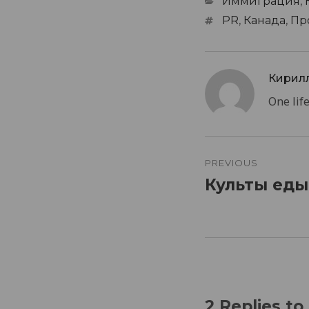
Categories
Иммиграция
,
Tags
PR
,
Канада
,
Пр
Кирил
One life.
Post
navigatio
PREVIOUS
Культы еды
Previous
post:
2 Replies t