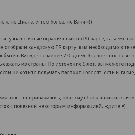
е я, не Диана, и тем более, не Ваня =))
йчас узнал точные ограничения по PR карте, касаемо вы
 не отобрали канадскую PR карту, вам необходимо в теч
обыть в Канаде не менее 730 дней. Вполне сносно, я счи
ыезжать из страны. По истечение 5 лет, вы можете под
сли не хотите получать паспорт. Говорят, есть и такие,
емя забот поприбавилось, поэтому обновления на сайте
стов с полезной некоторым информацией, ждите =)