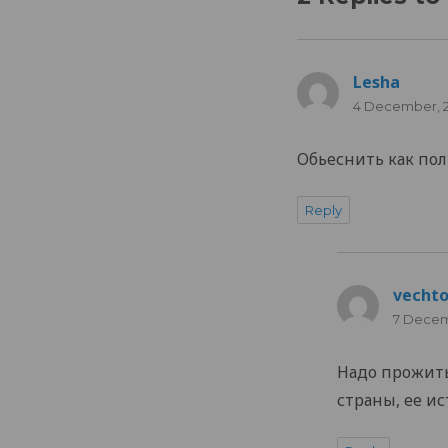
Lesha
says:
4 December, 2
Обьеснить как пол
Reply
vecht
7 Decemb
Надо прожить
страны, ее и