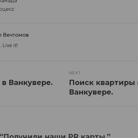
Канада
оцесс
л Вечтомов
 Live it!
n
NEXT
 в Ванкувере.
Поиск квартиры 
Next
post:
Ванкувере.
o “Получили наши PR карты.”