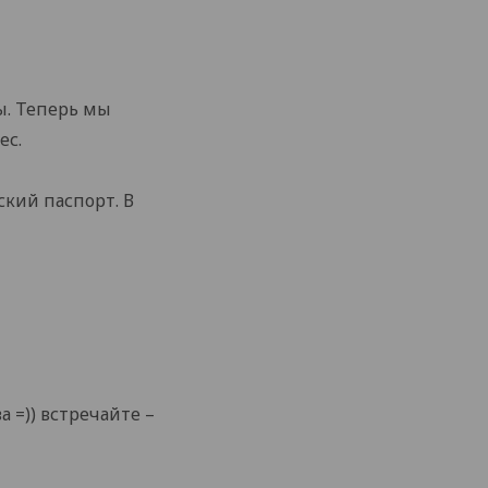
ы. Теперь мы
ес.
ский паспорт. В
 =)) встречайте –