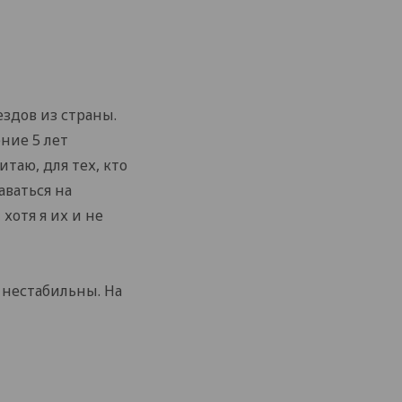
ездов из страны.
ение 5 лет
таю, для тех, кто
аваться на
 хотя я их и не
 нестабильны. На