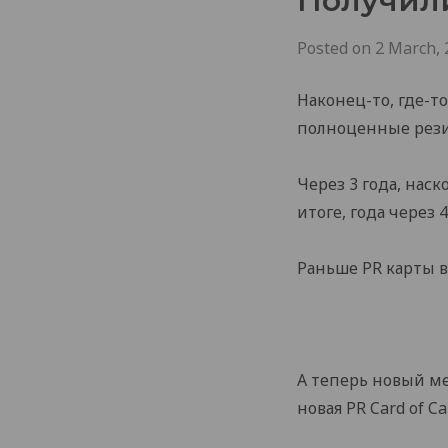
Получили
Posted on
2 March, 
Наконец-то, где-т
полноценные резид
Через 3 года, нас
итоге, года через
Раньше PR карты в
А теперь новый ме
новая PR Card of Ca