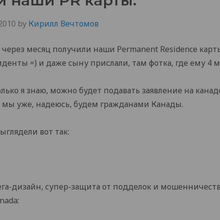
 наши PR карты.
2010
by
Кирилл Вечтомов
о через месяц получили наши Permanent Residence карт
енты =) и даже сыну прислали, там фотка, где ему 4 м
колько я знаю, можно будет подавать заявление на канад
 4 мы уже, надеюсь, будем гражданами Канады.
ыглядели вот так:
га-дизайн, супер-защита от подделок и мошенничества
nada: