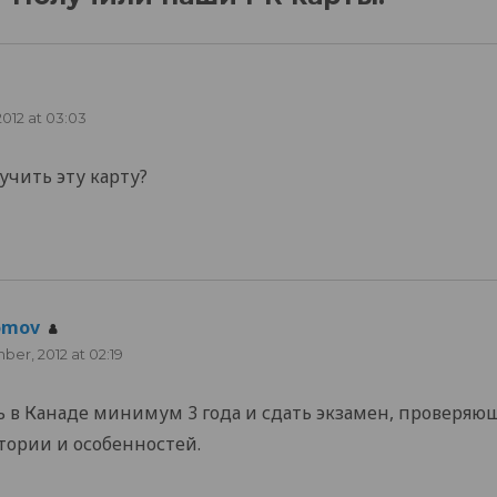
012 at 03:03
учить эту карту?
omov
says:
er, 2012 at 02:19
 в Канаде минимум 3 года и сдать экзамен, проверяю
стории и особенностей.