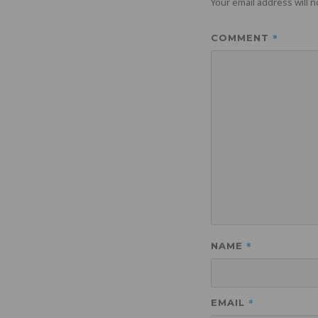
Your email address will n
*
COMMENT
*
NAME
*
EMAIL