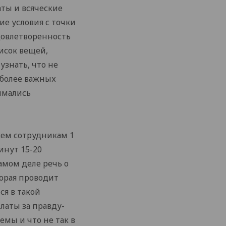
аты и всяческие
ие условия с точки
удовлетворенность
писок вещей,
знать, что не
иболее важных
имались
сем сотрудникам 1
инут 15-20
амом деле речь о
торая проводит
ся в такой
латы за правду-
емы и что не так в