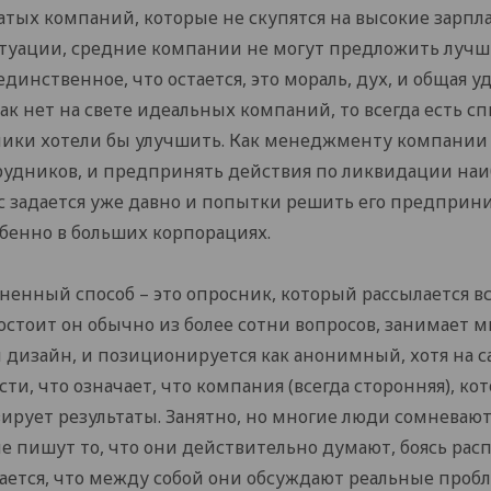
атых компаний, которые не скупятся на высокие зарпл
итуации, средние компании не могут предложить лучш
единственное, что остается, это мораль, дух, и общая 
как нет на свете идеальных компаний, то всегда есть с
ики хотели бы улучшить. Как менеджменту компании у
трудников, и предпринять действия по ликвидации на
ос задается уже давно и попытки решить его предприн
бенно в больших корпорациях.
енный способ – это опросник, который рассылается в
 Состоит он обычно из более сотни вопросов, занимает м
дизайн, и позиционируется как анонимный, хотя на с
и, что означает, что компания (всегда сторонняя), ко
ирует результаты. Занятно, но многие люди сомневают
е пишут то, что они действительно думают, боясь расп
чается, что между собой они обсуждают реальные пробл