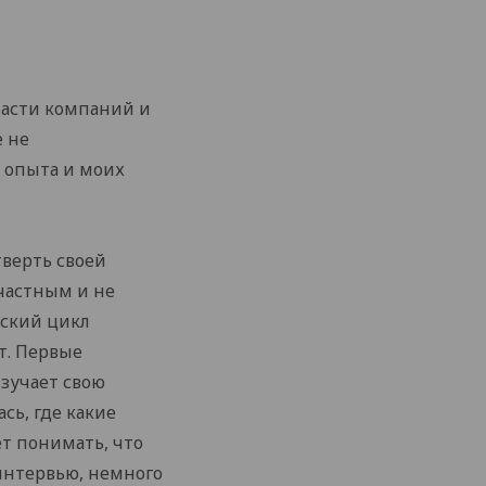
ласти компаний и
е не
о опыта и моих
тверть своей
счастным и не
еский цикл
т. Первые
изучает свою
ась, где какие
ет понимать, что
 интервью, немного