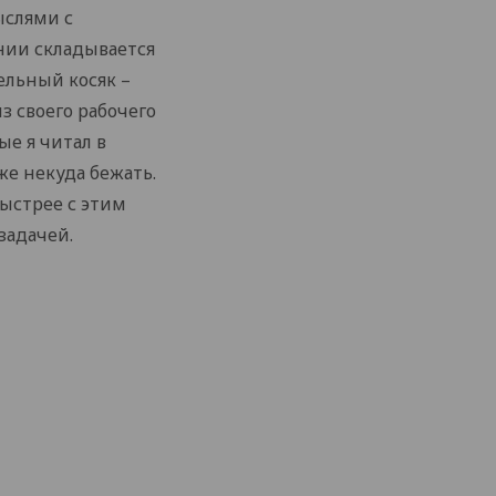
ыслями с
ании складывается
ельный косяк –
з своего рабочего
ые я читал в
же некуда бежать.
быстрее с этим
задачей.