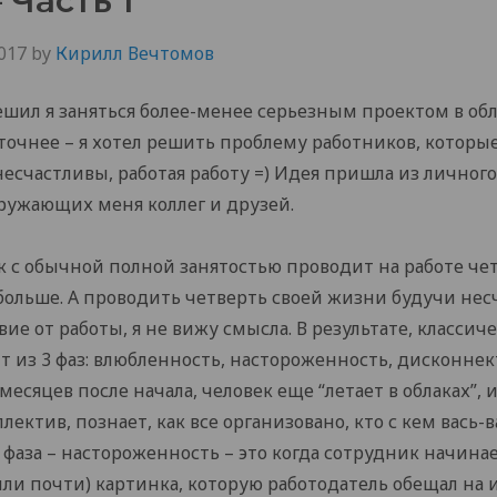
 Часть 1
017
by
Кирилл Вечтомов
ешил я заняться более-менее серьезным проектом в об
 точнее – я хотел решить проблему работников, которы
есчастливы, работая работу =) Идея пришла из личног
ружающих меня коллег и друзей.
к с обычной полной занятостью проводит на работе че
больше. А проводить четверть своей жизни будучи не
вие от работы, я не вижу смысла. В результате, классич
т из 3 фаз: влюбленность, настороженность, дисконнек
есяцев после начала, человек еще “летает в облаках”, 
лектив, познает, как все организовано, кто с кем вась-в
фаза – настороженность – это когда сотрудник начина
(или почти) картинка, которую работодатель обещал на