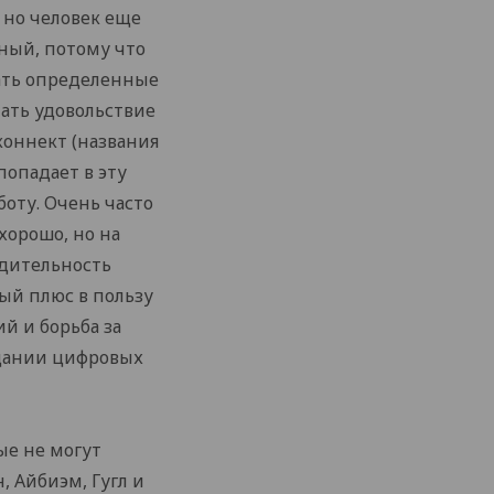
, но человек еще
жный, потому что
мать определенные
чать удовольствие
коннект (названия
попадает в эту
боту. Очень часто
 хорошо, но на
одительность
ый плюс в пользу
й и борьба за
здании цифровых
ые не могут
, Айбиэм, Гугл и