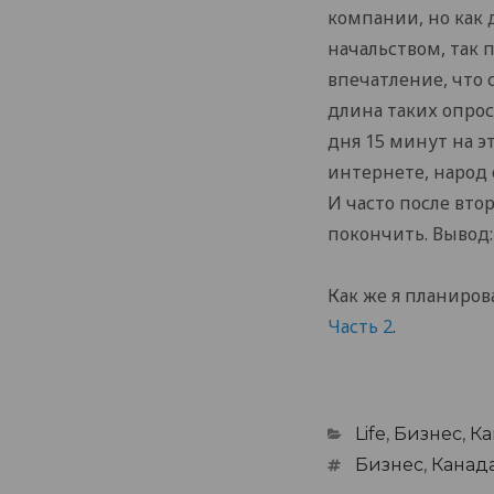
компании, но как 
начальством, так 
впечатление, что 
длина таких опрос
дня 15 минут на э
интернете, народ 
И часто после вто
покончить. Вывод:
Как же я планиров
Часть 2
.
Categories
Life
,
Бизнес
,
Ка
Tags
Бизнес
,
Канад