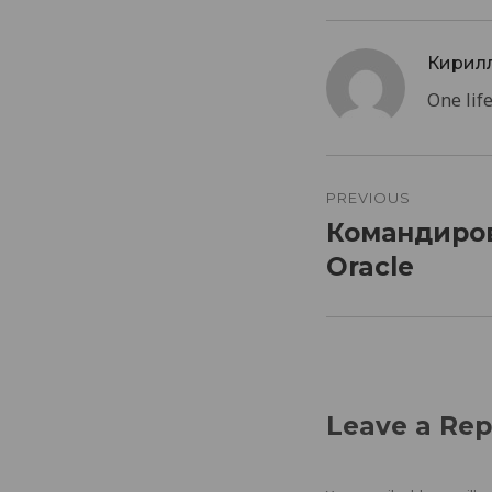
Кирил
One life.
Post
navigatio
PREVIOUS
Командиров
Previous
post:
Oracle
Leave a Rep