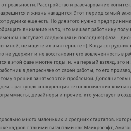
а от реальности. Расстройство и разочарование копится
 разрешится и жизнь наладится. Этот период самый ва
 сотрудника еще есть. Но для этого нужно предприни
 обращать внимание на то, что мешает работнику полу
временем наступает следующая (и последняя) фаза – дис
ы мной, не ищите их в интернете =). Когда сотрудник 
го не удержит и не восстановит его вовлеченность в ра
я в этой фазе многие годы, и, на первый взгляд, это и
 работник в депресняке от своей работы, то его произв
этому я решил заняться этой проблемой. Дополнительн
деи – растущая конкуренция технологических компани
ограммисты, дизайнеры и прочие, кто участвует в со
 довольно много маленьких и средних стартапов, котор
онке кадров с такими гигантами как Майкрософт, Амазон