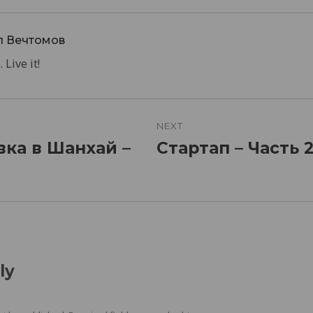
л Вечтомов
 Live it!
n
NEXT
ка в Шанхай –
Стартап – Часть 
Next
post:
ly