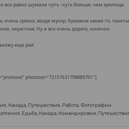
но все равно шумихи чуть -чуть больше, чем зрелища.
: очень грязно, везде мусор, бумажки какие-то, пакеты
ное, неуютное. Ну и все очень дорого, конечно.
ъезжу еще раз!
de=”photoset” photoset=”72157631798889701″]
ия
,
Канада
,
Путешествия
,
Работа
,
Фотографии
атления
,
Едьба
,
Канада
,
Командировки
,
Путешестви