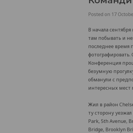
Командир
Posted on
17 Octobe
В начала сентября
там побывать и не
последнее время 
фотографировать. 
Конференция прошл
безумную прогулку
обманули с предпо
интересных мест п
Жил в район Chelse
ту сторону уезжал
Park, 5th Avenue,
Bridge, Brooklyn B