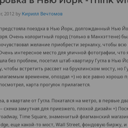
овка в Нью Йорк -Think wi
r, 2012
by
Кирилл Вечтомов
 предстояла поездка в Нью Йорк, долгожданный Нью Йо
зря. Очень колоритный город (только в Манхэттене) был
почувствовал желание приобрести зеркалку, чтобы всю
Очень интересное место для уличной фотографии, что 
а без проблем, посетил штаб-квартиру Гугла в Нью Й
, чтобы встретить рассвет на бруклинском мосту, но Г
лагаемым временем, опоздал =) но все равно хорошо п
осмотрел, карта прогулок прилагается.
a, в квартале от Гугла. Покатался на метро, в первые дв
 – схема замутная для приезжего, плохой дизайн =) Пос
 Broadway, Time Square, знаменитый флагманский магази
ridge, еще какой-то мост, Wall Street, фондовую биржу, и