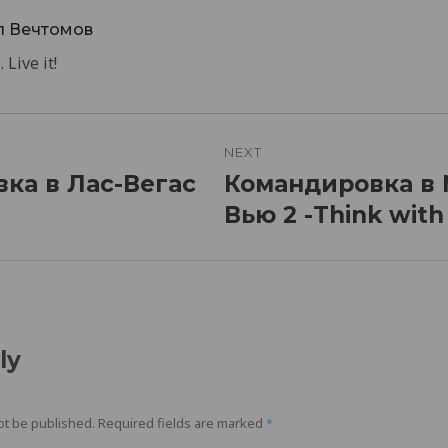
л Вечтомов
 Live it!
n
NEXT
ка в Лас-Вегас
Командировка в
Next
post:
Вью 2 -Think with
ly
ot be published.
Required fields are marked
*