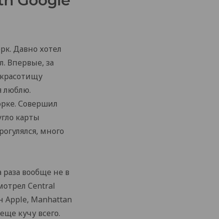
th Google
рк. Давно хотел
. Впервые, за
 красотищу
я люблю.
орке. Совершил
угло карты
рогулялся, много
а раза вообще не в
мотрел Central
н Apple, Manhattan
 еще кучу всего.