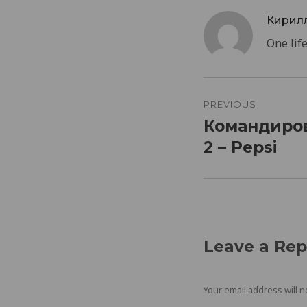
Кирил
One life.
Post
navigatio
PREVIOUS
Командиров
Previous
post:
2 – Pepsi
Leave a Rep
Your email address will n