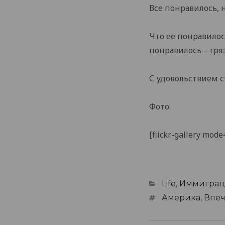
Все понравилось, 
Что ее понравилось
понравилось – гряз
С удовольствием с
Фото:
[flickr-gallery mo
Categories
Life
,
Иммиграц
Tags
Америка
,
Впеч