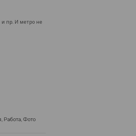
 и пр. И метро не
я
,
Работа
,
Фото