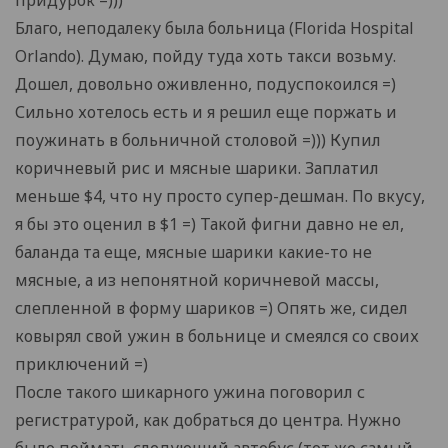
придурок =)))
Благо, неподалеку была больница (Florida Hospital
Orlando). Думаю, пойду туда хоть такси возьму.
Дошел, довольно оживленно, подуспокоился =)
Сильно хотелось есть и я решил еще поржать и
поужинать в больничной столовой =))) Купил
коричневый рис и мясные шарики. Заплатил
меньше $4, что ну просто супер-дешман. По вкусу,
я бы это оценил в $1 =) Такой фигни давно не ел,
баланда та еще, мясные шарики какие-то не
мясные, а из непонятной коричневой массы,
слепленной в форму шариков =) Опять же, сидел
ковырял свой ужин в больнице и смеялся со своих
приключений =)
После такого шикарного ужина поговорил с
регистратурой, как добраться до центра. Нужно