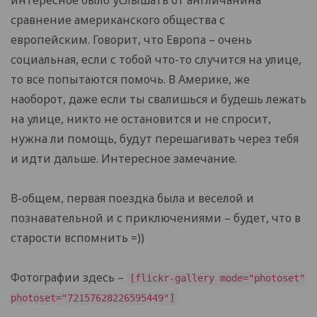
интересное было услышать от англичанина
сравнение американского общества с
европейским. Говорит, что Европа – очень
социальная, если с тобой что-то случится на улице,
то все попытаются помочь. В Америке, же
наоборот, даже если ты свалишься и будешь лежать
на улице, никто не остановится и не спросит,
нужна ли помощь, будут перешагивать через тебя
и идти дальше. Интересное замечание.
В-общем, первая поездка была и веселой и
познавательной и с приключениями – будет, что в
старости вспомнить =))
Фотографии здесь –
[flickr-gallery mode="photoset"
photoset="72157628226595449"]