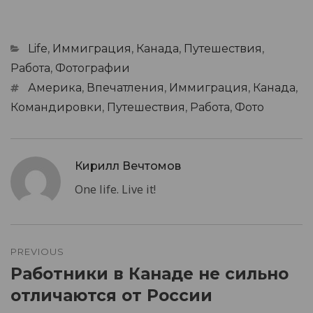
Categories
Life
,
Иммиграция
,
Канада
,
Путешествия
,
Работа
,
Фотографии
Tags
Америка
,
Впечатления
,
Иммиграция
,
Канада
,
Командировки
,
Путешествия
,
Работа
,
Фото
Кирилл Вечтомов
One life. Live it!
Post
navigation
PREVIOUS
Работники в Канаде не сильно
Previous
post:
отличаются от России