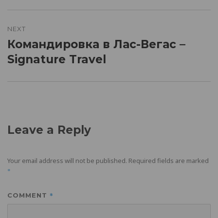
NEXT
Командировка в Лас-Вегас –
Next
post:
Signature Travel
Leave a Reply
Your email address will not be published.
Required fields are marked
*
*
COMMENT