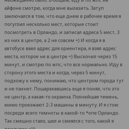
неожиданно было. В-общем, еду и по жпс на
айфоне смотрю, когда мне вылазить. Затуп
заключался в том, что еще днем в рабочее время я
погуглил несколько мест, которые стоит
посмотреть в Орландо, и записал адреса 5 мест, 3
из них в центре, а 2 не совсем =) И когда я в
автобусе ввел адрес для ориентира, я взял адрес
места, которое не в центре =) Выскочил через 15
минут, и смотрю по жпс, что все нормально. Иду в
сторону этого места и когда, через 5 минут,
подхожу к нему, понимаю, что центром города тут
и не пахнет. Пошарахавшись еще я понял, что это
не центр, а какая-то окраина. Полнейшая темень,
мимо проезжают 2-3 машины в минуту. И я стою
посреди всего темноты в какой-то *опе Орландо.
Так смешно стало, шел и смеялся с того, какой я