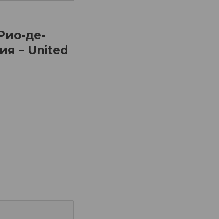
Рио-де-
я – United