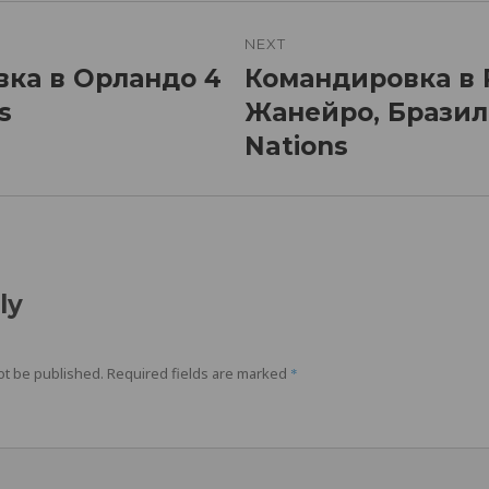
n
NEXT
ка в Орландо 4
Командировка в 
Next
s
post:
Жанейро, Бразили
Nations
ly
ot be published.
Required fields are marked
*