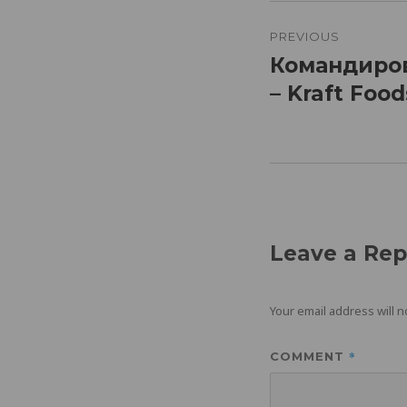
Post
navigatio
PREVIOUS
Командиров
Previous
post:
– Kraft Food
Leave a Rep
Your email address will n
*
COMMENT