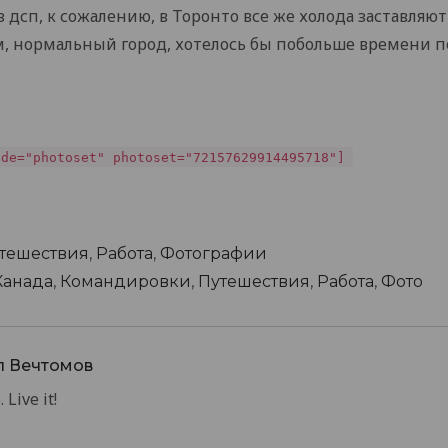
 дсп, к сожалению, в Торонто все же холода заставляю
, нормальный город, хотелось бы побольше времени п
ode="photoset" photoset="72157629914495718"]
тешествия
,
Работа
,
Фотографии
Канада
,
Командировки
,
Путешествия
,
Работа
,
Фото
л Вечтомов
 Live it!