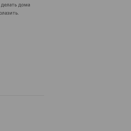
т делать дома
олазить.