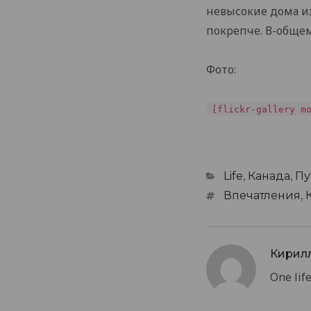
невысокие дома из
покрепче. В-общем
Фото:
[flickr-gallery m
Categories
Life
,
Канада
,
Пу
Tags
Впечатления
,
Кирил
One life.