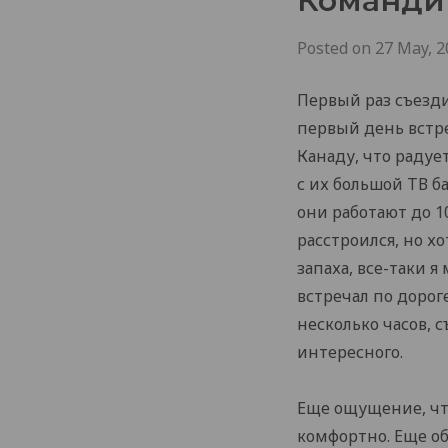
Командир
Posted on
27 May, 2
Первый раз съезди
первый день встре
Канаду, что радуе
с их большой ТВ б
они работают до 10
расстроился, но х
запаха, все-таки я
встречал по дорог
несколько часов, с
интересного.
Еще ощущение, что
комфортно. Еще об