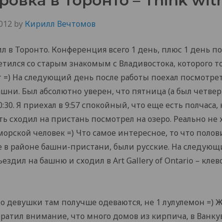
овка в Торонто – Think wit
012
by
Кирилл Вечтомов
л в Торонто. Конференция всего 1 день, плюс 1 день по
тился со старым знакомым с Владивостока, которого то
т =) На следующий день после работы поехал посмотре
ашни. Был абсолютно уверен, что пятница (а был четвер
:30. Я приехал в 9:57 спокойный, что еще есть полчаса,
оть сходил на пристань посмотрел на озеро. Реально не 
 морской человек =) Что самое интересное, то что полови
е в районе башни-пристани, были русские. На следую
ъездил на башню и сходил в Art Gallery of Ontario – кле
 девушки там получше одеваются, не 1 лулулемон =) Ж
ратил внимание, что много домов из кирпича, в Ванку