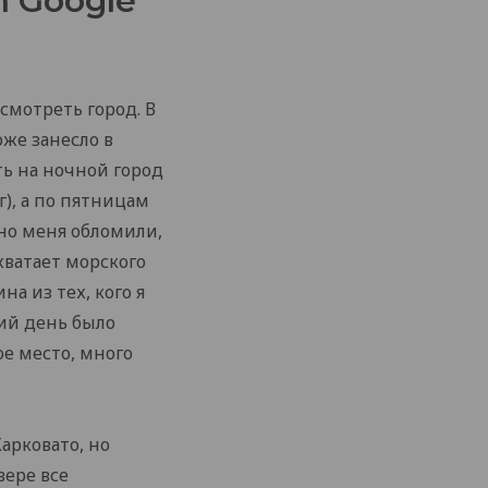
h Google
смотреть город. В
же занесло в
ть на ночной город
г), а по пятницам
 но меня обломили,
хватает морского
на из тех, кого я
щий день было
вое место, много
арковато, но
вере все